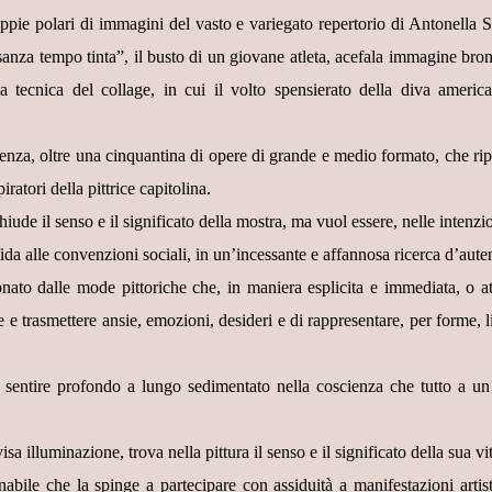
coppie polari di immagini del vasto e variegato repertorio di Antonella 
sanza tempo tinta”, il busto di un giovane atleta, acefala immagine bro
 tecnica del collage, in cui il volto spensierato della diva americ
idenza, oltre una cinquantina di opere di grande e medio formato, che ri
piratori della pittrice capitolina.
chiude il senso e il significato della mostra, ma vuol essere, nelle inten
fida alle convenzioni sociali, in un’incessante e affannosa ricerca d’autent
ato dalle mode pittoriche che, in maniera esplicita e immediata, o a
e trasmettere ansie, emozioni, desideri e di rappresentare, per forme, lin
 sentire profondo a lungo sedimentato nella coscienza che tutto a un 
sa illuminazione, trova nella pittura il senso e il significato della sua vi
nabile che la spinge a partecipare con assiduità a manifestazioni artist