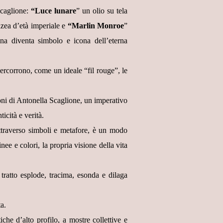
Scaglione:
“Luce lunare
” un olio su tela
nzea d’età imperiale e
“Marlin Monroe
”
ana diventa simbolo e icona dell’eterna
percorrono, come un ideale “fil rouge”, le
zioni di Antonella Scaglione, un imperativo
icità e verità.
ttraverso simboli e metafore, è un modo
ee e colori, la propria visione della vita
tratto esplode, tracima, esonda e dilaga
ta.
iche d’alto profilo, a mostre collettive e